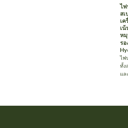
ไฟ
สเ
เคร
เน้
หมุ
รอ
Hy
ไฟป
ทั้
แล