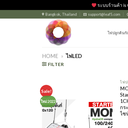
ระบบร้านค้า is 
Skip
Bangkok, Thailand
support@leaf5.com
to
content
ไฟปลูกต้นกั
HOME
»
ไฟLED
FILTER
ไฟป
MO
Sale!
Sta
1CH
ใหม่ 2022
กร
ไซน