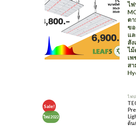
ไฟป
MO
ตา
ขอ
แล
สั
ไม
เพ
สา
Hy
ไฟป
TEC
Sale!
Pr
Lig
ใหม่ 2022
ต้น