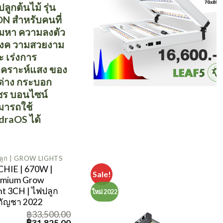
ลูกต้นไม้ รุ่น
N สำหรับคนที่
มหา ความลงตัว
งค วามสวยงาม
ะ เร่งการ
งเคราะห์แสง ของ
้ด่าง กระบอก
ชร บอนไซน์
มารถใช้
draOS ได้
ลูก | GROW LIGHTS
HIE | 670W |
Sale!
emium Grow
ht 3CH | ไฟปลูก
ใหม่ 2022
กัญชา 2022
฿
33,500.00
Original
Current
฿
31,825.00