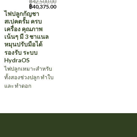
฿
42,500.00
Original
Current
฿
40,375.00
price
price
ไฟปลูกกัญชา
was:
is:
สเปคตรั้ม ครบ
฿42,500.00.
฿40,375.00.
เครื่อง คุณภาพ
เน้นๆ มี 3 ชาแนล
หมุนปรับมือได้
รองรับ ระบบ
HydraOS
ไฟปลูกเหมาะสำหรับ
ทั้งสองช่วงปลูก ทำใบ
และ ทำดอก