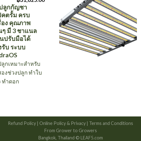
price
price
ปลูกกัญชา
was:
is:
ปคตรั้ม ครบ
฿33,500.00.
฿31,825.00.
ื่อง คุณภาพ
นๆ มี 3 ชาแนล
นปรับมือได้
งรับ ระบบ
draOS
ลูกเหมาะสำหรับ
งสองช่วงปลูก ทำใบ
ะ ทำดอก
Refund Policy
|
Online Policy & Privacy |
Terms and Conditions
From Grower to Growers
Bangkok, Thailand © LEAF5.com