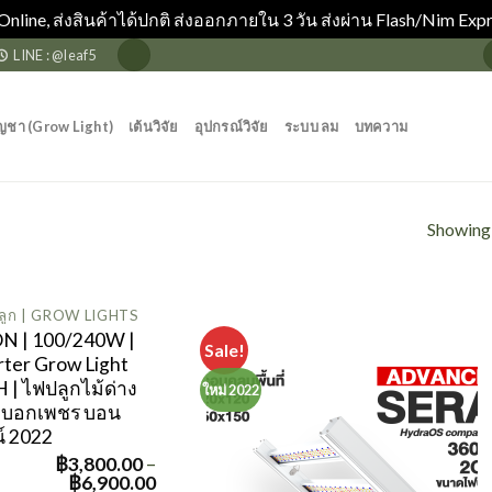
Online, ส่งสินค้าได้ปกติ ส่งออกภายใน 3 วัน ส่งผ่าน Flash/Nim Expr
LINE : @leaf5
ญชา (Grow Light)
เต้นวิจัย
อุปกรณ์วิจัย
ระบบ ลม
บทความ
Showing a
ลูก | GROW LIGHTS
N | 100/240W |
Sale!
rter Grow Light
 | ไฟปลูกไม้ด่าง
ใหม่ 2022
ะบอกเพชร บอน
์ 2022
฿
3,800.00
–
฿
6,900.00