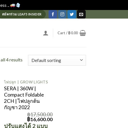
ess ..
Dismiss
สมัครร่วม LEAF5 INSIDER
Cart /
฿
0.00
ll 4 results
ไฟปลูก | GROW LIGHTS
SERA | 360W |
Compact Foldable
2CH | ไฟปลูกต้น
กัญชา 2022
฿
17,500.00
Original
Current
฿
16,600.00
price
price
ปรับแสงได้ 2 แบบ