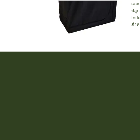
และ 
ปลูก
Indo
สำห