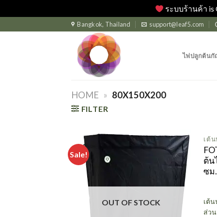
ระบบร้านค้า is 
Skip
Bangkok, Thailand
support@leaf5.com
to
content
ไฟปลูกต้นกั
HOME
»
80X150X200
FILTER
เต้
FOT
Sale!
ต้น
ซม.
เต้น
OUT OF STOCK
ส่วน