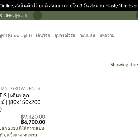
Online, ส่งสินค้าได้ปกติ ส่งออกภายใน 3 วัน ส่งผ่าน Flash/Nim Expr
LINE : @leaf5
ญชา (Grow Light)
เต้นวิจัย
อุปกรณ์วิจัย
ระบบ ลม
บทความ
Showing the s
นปลูก | GROW TENTS
IS | เต้นปลูก
ไม้ | (80x150x200
)
฿
9,420.00
Original
Current
฿
6,700.00
price
price
ปลูก 2018 ที่ให้ความเป็น
was:
is:
ตัว, แข็งแรง ทนทาน
฿9,420.00.
฿6,700.00.