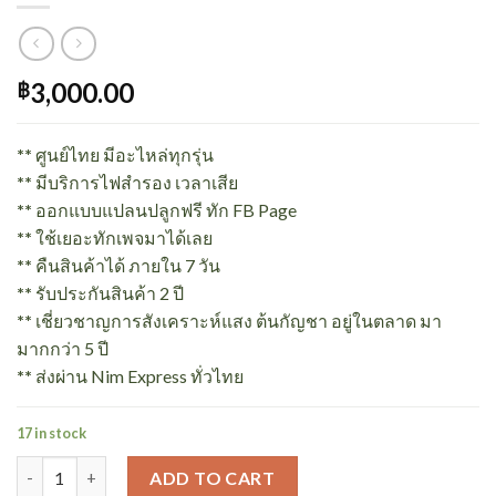
3,000.00
฿
**
ศูนย์ไทย มีอะไหล่ทุกรุ่น
**
มีบริการไฟสำรอง เวลาเสีย
**
ออกแบบแปลนปลูกฟรี ทัก FB Page
**
ใช้เยอะทักเพจมาได้เลย
**
คืนสินค้าได้ ภายใน 7 วัน
**
รับประกันสินค้า 2 ปี
**
เชี่ยวชาญการสังเคราะห์แสง ต้นกัญชา อยู่ในตลาด มา
มากกว่า 5 ปี
**
ส่งผ่าน Nim Express ทั่วไทย
17 in stock
NEMA GO | 50W x 2 | ไฟปลูกต้นกล้า ต้นเพาะชำ กัญชา บนชั้นวาง | 
ADD TO CART