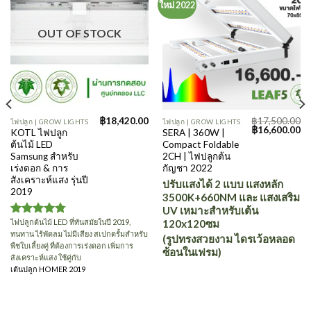
ใหม่ 2022
OUT OF STOCK
฿
18,420.00
฿
17,500.00
ไฟปลูก | GROW LIGHTS
ไฟปลูก | GROW LIGHTS
Original
Cu
฿
16,600.00
KOTL ไฟปลูก
SERA | 360W |
price
pr
ต้นไม้ LED
Compact Foldable
was:
is:
฿17,500.00.
฿1
Samsung สำหรับ
2CH | ไฟปลูกต้น
เร่งดอก & การ
กัญชา 2022
สังเคราะห์แสง รุ่นปี
ปรับแสงได้ 2 แบบ แสงหลัก
2019
3500K+660NM และ แสงเสริม
UV เหมาะสำหรับเต้น
ไฟปลูกต้นไม้ LED ที่ทันสมัยในปี 2019,
120x120ซม
Rated
4.75
ทนทาน ไร้พัดลม ไม่มีเสียง สเปกตรั้มสำหรับ
out of 5
(รูปทรงสวยงาม ไดรเว้อหลอด
พืชใบเลี้ยงคู่ ที่ต้องการเร่งดอก เพิ่มการ
ซ้อนในเฟรม)
สังเคราะห์แสง ใช้คู่กับ
เต้นปลูก HOMER 2019